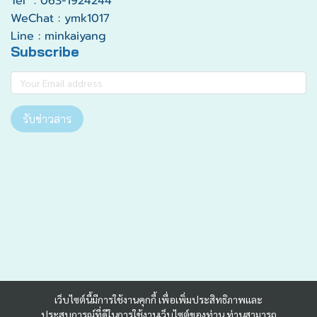
Tel : 063-1924244
WeChat : ymk1017
Line : minkaiyang
Subscribe
รับข่าวสาร
เว็บไซต์นี้มีการใช้งานคุกกี้ เพื่อเพิ่มประสิทธิภาพและ
ประสบการณ์ที่ดีในการใช้งานเว็บไซต์ของท่าน ท่านสามารถ