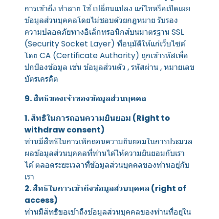
การเข้าถึง ทำลาย ใช้ เปลี่ยนแปลง แก้ไขหรือเปิดเผย
ข้อมูลส่วนบุคคลโดยไม่ชอบด้วยกฎหมาย รับรอง
ความปลอดภัยทางอิเล็กทรอนิกส์บนมาตรฐาน SSL
(Security Socket Layer) ที่อนุมัติให้แก่เว็บไซต์
โดย CA (Certificate Authority) ถูกเข้ารหัสเพื่อ
ปกป้องข้อมูล เช่น ข้อมูลส่วนตัว , รหัสผ่าน , หมายเลข
บัตรเครดิต
9. สิทธิของเจ้าของข้อมูลส่วนบุคคล
1. สิทธิในการถอนความยินยอม (Right to
withdraw consent)
ท่านมีสิทธิในการเพิกถอนความยินยอมในการประมวล
ผลข้อมูลส่วนบุคคลที่ท่านได้ให้ความยินยอมกับเรา
ได้ ตลอดระยะเวลาที่ข้อมูลส่วนบุคคลของท่านอยู่กับ
เรา
2. สิทธิในการเข้าถึงข้อมูลส่วนบุคคล (right of
access)
ท่านมีสิทธิขอเข้าถึงข้อมูลส่วนบุคคลของท่านที่อยู่ใน