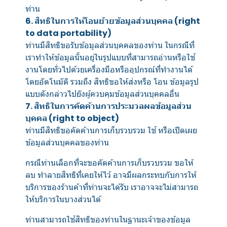
ท่าน
6. สิทธิในการให้โอนย้ายข้อมูลส่วนบุคคล (right
to data portability)
ท่านมีสิทธิขอรับข้อมูลส่วนบุคคลของท่าน ในกรณีที่
เราทำให้ข้อมูลนั้นอยู่ในรูปแบบที่สามารถอ่านหรือใช้
งานโดยทั่วไปด้วยเครื่องมือหรืออุปกรณ์ที่ทำงานได้
โดยอัตโนมัติ รวมถึง สิทธิขอให้ส่งหรือ โอน ข้อมูลรูป
แบบดังกล่าวไปยังผู้ควบคุมข้อมูลส่วนบุคคลอื่น
7. สิทธิในการคัดค้านการประมวลผลข้อมูลส่วน
บุคคล (right to object)
ท่านมีสิทธิขอคัดค้านการเก็บรวบรวม ใช้ หรือเปิดเผย
ข้อมูลส่วนบุคคลของท่าน
กรณีท่านเลือกที่จะขอคัดค้านการเก็บรวบรวม ขอให้
ลบ ทำลายสิทธิที่เคยให้ไว้ อาจมีผลกระทบกับการให้
บริการของร้านค้าที่ท่านจะได้รับ เราอาจจะไม่สามารถ
ให้บริการในบางส่วนได้
ท่านสามารถใช้สิทธิของท่านในฐานะเจ้าของข้อมูล