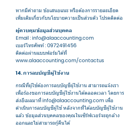
หากมีคำถาม ข้อเสนอแนะ หรือต้องการรายละเอียด
เพิ่มเติมเกี่ยวกับนโยบายความเป็นส่วนตัว โปรดติดต่อ
ผู้ควบคุมข้อมูลส่วนบุคคล
Email : info@alaaccounting.com
เบอร์โทรศัพท์ : 0972491456
ติดต่อผ่านแบบฟอร์มได้ที่
www.alaaccounting.com/contactus
14. การลบบัญชีผู้ใช้งาน
กรณีที่ผู้ใช้ต้องการลบบัญชีผู้ใช้งาน สามารถแจ้งเรา
เพื่อร้องขอการลบบัญชีผู้ใช้งานได้ตลอดเวลา โดยการ
ส่งอีเมลมาที่ info@alaaccounting.com เพื่อ
ดำเนินการลบบัญชีผู้ใช้ หลังจากที่ได้ลบบัญชีผู้ใช้งาน
แล้ว ข้อมูลส่วนบุคคลของคุณในเซิร์ฟเวอร์จะถูกล้าง
ออกและไม่สามารถกู้คืนได้