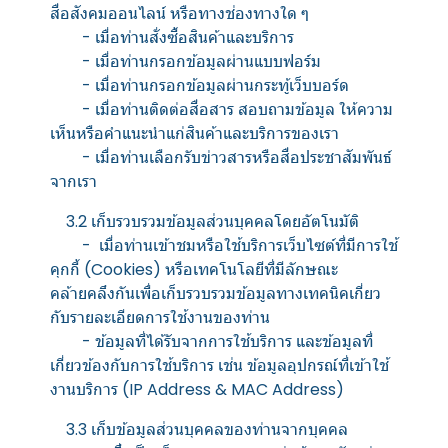
สื่อสังคมออนไลน์ หรือทางช่องทางใด ๆ
- เมื่อท่านสั่งซื้อสินค้าและบริการ
- เมื่อท่านกรอกข้อมูลผ่านแบบฟอร์ม
- เมื่อท่านกรอกข้อมูลผ่านกระทู้เว็บบอร์ด
- เมื่อท่านติดต่อสื่อสาร สอบถามข้อมูล ให้ความ
เห็นหรือคำแนะนำแก่สินค้าและบริการของเรา
- เมื่อท่านเลือกรับข่าวสารหรือสื่อประชาสัมพันธ์
จากเรา
3.2 เก็บรวบรวมข้อมูลส่วนบุคคลโดยอัตโนมัติ
- เมื่อท่านเข้าชมหรือใช้บริการเว็บไซต์ที่มีการใช้
คุกกี้ (Cookies) หรือเทคโนโลยีที่มีลักษณะ
คล้ายคลึงกันเพื่อเก็บรวบรวมข้อมูลทางเทคนิคเกี่ยว
กับรายละเอียดการใช้งานของท่าน
- ข้อมูลที่ได้รับจากการใช้บริการ และข้อมูลที่
เกี่ยวข้องกับการใช้บริการ เช่น ข้อมูลอุปกรณ์ที่เข้าใช้
งานบริการ (IP Address & MAC Address)
3.3 เก็บข้อมูลส่วนบุคคลของท่านจากบุคคล