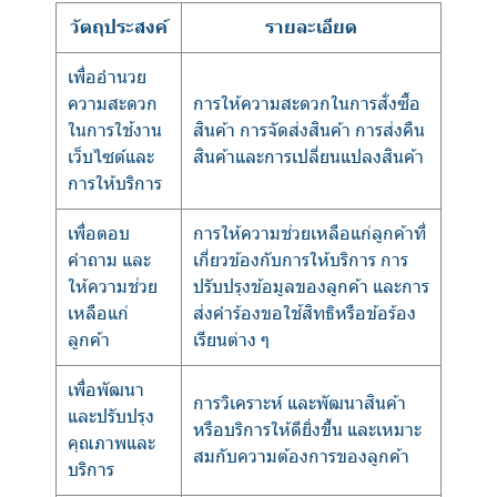
วัตถุประสงค์
รายละเอียด
เพื่ออำนวย
ความสะดวก
การให้ความสะดวกในการสั่งซื้อ
ในการใช้งาน
สินค้า การจัดส่งสินค้า การส่งคืน
เว็บไซต์และ
สินค้าและการเปลี่ยนแปลงสินค้า
การให้บริการ
เพื่อตอบ
การให้ความช่วยเหลือแก่ลูกค้าที่
คำถาม และ
เกี่ยวข้องกับการให้บริการ การ
ให้ความช่วย
ปรับปรุงข้อมูลของลูกค้า และการ
เหลือแก่
ส่งคำร้องขอใช้สิทธิหรือข้อร้อง
ลูกค้า
เรียนต่าง ๆ
เพื่อพัฒนา
การวิเคราะห์ และพัฒนาสินค้า
และปรับปรุง
หรือบริการให้ดียิ่งขึ้น และเหมาะ
คุณภาพและ
สมกับความต้องการของลูกค้า
บริการ