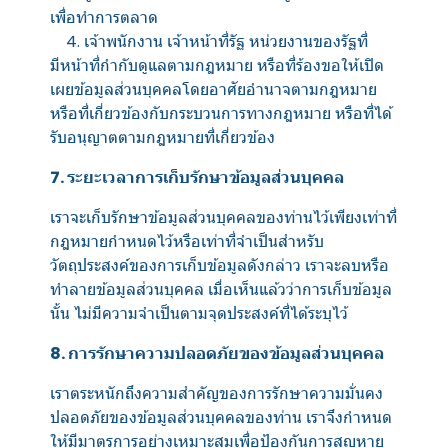
เพื่อทำการตลาด
4. เจ้าพนักงาน เจ้าหน้าที่รัฐ หน่วยงานของรัฐที่
มีหน้าที่กำกับดูแลตามกฎหมาย หรือที่ร้องขอให้เปิด
เผยข้อมูลส่วนบุคคลโดยอาศัยอำนาจตามกฎหมาย
หรือที่เกี่ยวข้องกับกระบวนการทางกฎหมาย หรือที่ได้
รับอนุญาตตามกฎหมายที่เกี่ยวข้อง
7. ระยะเวลาการเก็บรักษาข้อมูลส่วนบุคคล
เราจะเก็บรักษาข้อมูลส่วนบุคคลของท่านไว้เพียงเท่าที่
กฎหมายกำหนดไว้หรือเท่าที่จำเป็นสำหรับ
วัตถุประสงค์ของการเก็บข้อมูลดังกล่าว เราจะลบหรือ
ทำลายข้อมูลส่วนบุคคล เมื่อเห็นแล้วว่าการเก็บข้อมูล
นั้น ไม่มีความจำเป็นตามจุดประสงค์ที่ได้ระบุไว้
8. การรักษาความปลอดภัยของข้อมูลส่วนบุคคล
เราตระหนักถึงความสำคัญของการรักษาความมั่นคง
ปลอดภัยของข้อมูลส่วนบุคคลของท่าน เราจึงกำหนด
ให้มีมาตรการอย่างเหมาะสมเพื่อป้องกันการสูญหาย