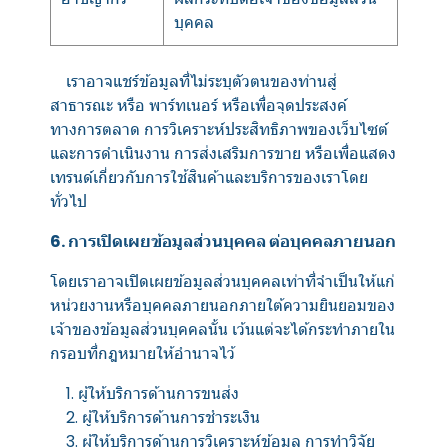
บุคคล
เราอาจแชร์ข้อมูลที่ไม่ระบุตัวตนของท่านสู่
สาธารณะ หรือ พาร์ทเนอร์ หรือเพื่อจุดประสงค์
ทางการตลาด การวิเคราะห์ประสิทธิภาพของเว็บไซต์
และการดำเนินงาน การส่งเสริมการขาย หรือเพื่อแสดง
เทรนด์เกี่ยวกับการใช้สินค้าและบริการของเราโดย
ทั่วไป
6. การเปิดเผยข้อมูลส่วนบุคคล ต่อบุคคลภายนอก
โดยเราอาจเปิดเผยข้อมูลส่วนบุคคลเท่าที่จำเป็นให้แก่
หน่วยงานหรือบุคคลภายนอกภายใต้ความยินยอมของ
เจ้าของข้อมูลส่วนบุคคลนั้น เว้นแต่จะได้กระทำภายใน
กรอบที่กฎหมายให้อำนาจไว้
1. ผู้ให้บริการด้านการขนส่ง
2. ผู้ให้บริการด้านการชำระเงิน
3. ผู้ให้บริการด้านการวิเคราะห์ข้อมูล การทำวิจัย