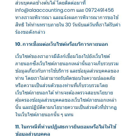
ส่วนบุคคลข้างต้นได้ โดยติดต่อมาที่
info@alaaccounting.com และ 0972491456
ทางเราจะพิจารณา และแจ้งผลการพิจารณาการขอใช้
สิทธิ ให้ท่านทราบภายใน 30 วันนับแต่วันที่เราได้รับคำ
ร้องขอดังกล่าว
10. การเชื่อมต่อเว็บไซต์หรือบริการภายนอก
เว็บไซต์ของเราอาจมีลิงก์เชื่อมโยงไปยังเว็บไซต์
ภายนอกซึ่งเว็บไซต์ภายนอกเหล่านั้นอาจเก็บรวบรวม
ข้อมูลเกี่ยวกับการใช้บริการ และข้อมูลส่วนบุคคลของ
ท่าน โดยเราไม่สามารถรับผิดชอบในความปลอดภัย
หรือความเป็นส่วนตัวของท่านที่เก็บรวบรวมโดย
เว็บไซต์ภายนอกได้ ท่านจะต้องตรวจสอบนโยบาย
คุ้มครองข้อมูลส่วนบุคคลของเว็บไซต์ภายนอกเหล่า
นั้น และปฏิบัติตามนโยบายความเป็นส่วนตัวที่ปรากฏ
ในเว็บไซต์ภายนอกนั้น ๆ แทน
11. ในกรณีที่ท่านปฏิเสธการยินยอมหรือไม่ให้ใช้
ข้อมูลส่วนบุคคล